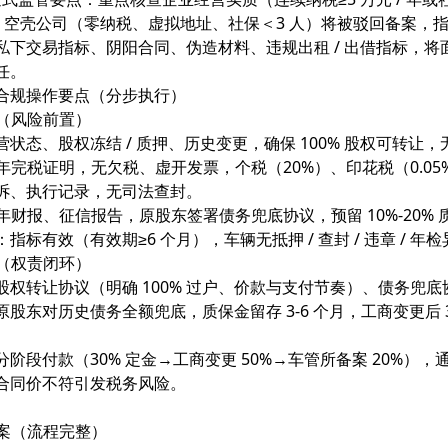
结，空壳公司（零纳税、虚拟地址、社保＜3 人）将被驳回备案，指
私下交易指标、阴阳合同、伪造材料、违规出租 / 出借指标，将
任。
合规操作要点（分步执行）
调（风险前置）
状态、股权冻结 / 质押、历史变更，确保 100% 股权可转让，
 年完税证明，无欠税、虚开发票，个税（20%）、印花税（0.0
诉、执行记录，无司法查封。
 年财报、征信报告，原股东签署债务兜底协议，预留 10%-20% 
指标有效（有效期≥6 个月），车辆无抵押 / 查封 / 违章 / 
署（权责闭环）
股权转让协议（明确 100% 过户、价款与支付节奏）、债务兜
原股东对历史债务全额兜底，质保金留存 3-6 个月，工商变更后
分阶段付款（30% 定金→工商变更 50%→车管所备案 20%
合同价不符引发税务风险。
备案（流程完整）