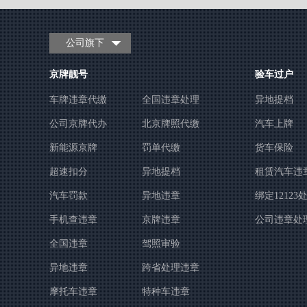
公司旗下
京牌靓号
验车过户
车牌违章代缴
全国违章处理
异地提档
公司京牌代办
北京牌照代缴
汽车上牌
新能源京牌
罚单代缴
货车保险
超速扣分
异地提档
租赁汽车违
汽车罚款
异地违章
绑定12123
手机查违章
京牌违章
公司违章处
全国违章
驾照审验
异地违章
跨省处理违章
摩托车违章
特种车违章