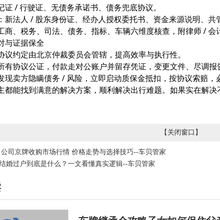
记证 / 行驶证、无债务承诺书、债务兜底协议。
：新法人 / 股东身份证、经办人授权委托书、资金来源说明、共
工商、税务、司法、债务、指标、车辆六维度核查，附律师 / 会
对与证据保全
协议约定由北京仲裁委员会管辖，提高效率与执行性。
所有协议公证，付款走对公账户并留存凭证，变更文件、尽调报告
发现卖方隐瞒债务 / 风险，立即启动质保金抵扣，按协议索赔，必
主都能找到满意的解决方案，顺利解决出行难题。如果实在解决
【
关闭窗口
】
26 公司京牌收购市场行情 价格走势与选择技巧--车贝管家
结婚过户到底是什么？一文看懂真实逻辑--车贝管家
读