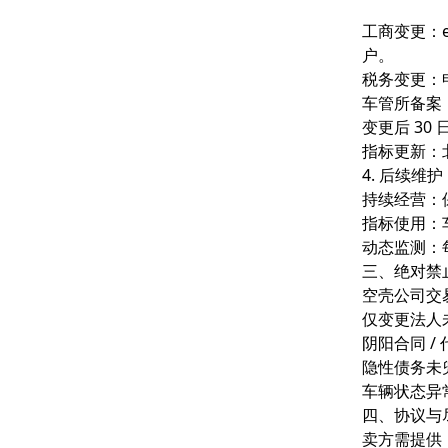
工商变更：e
户。
税务变更：
车管所备案
变更后 30
指标更新：
4. 后续维
持续经营：
指标使用：
动态监测：
三、绝对禁
空壳公司交
仅变更法人
阴阳合同 
隐性债务未
车辆状态异
四、协议与
卖方需提供