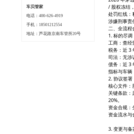
/ 股权冻
车贝管家
处罚红线：
电话：400-626-4919
涉嫌刑事责
手机：18501212554
二、全流程
地址：芦花路京南车管所20号
1. 标的尽
工商：查经营
税务：近 3
司法：无涉
债务：近 3
指标与车辆：
2. 协议签
核心文件：
关键条款：
20%。
资金合规：
资金流水与
3. 变更与