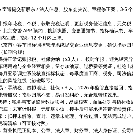
 窗通提交新股东 / 法人信息、股东会决议、章程修正案，3-5 
申报印花税、个税，获取完税证明，更新税务登记信息，无欠税 /
：北京交警 APP 预约，携新执照、变更通知书、指标确认书
 日内完成，指标 12 个月内上牌。
北京市小客车指标调控管理系统提交企业信息变更，确认指标归
护（长期合规）
保持正常记账报税、社保缴纳（≥3 人）、按时年报，避免经营
车辆用途与企业经营相关，留存加油票、过桥费等凭证，杜绝出租 
每月登录调控系统核查指标状态，每季度查工商、税务、司法信
止的风险红线（触碰即亏）
易：零纳税、虚拟地址、社保＜3 人，2026 年监管直接驳回，
未转股权：指标归属不变，易引发纠纷，无合规转移效果。
/ 代持：税务与市场监管数据联网，易被核查，面临处罚与指标收
兜底：未审计财报、无兜底协议，接手后可能承担连带清偿责任
常：抵押未解除、查封、违章未处理、年检过期，无法完成过户
尽调清单（可直接对照）
：营业执照正副本、公章、法人章、财务章、法人身份证、公司