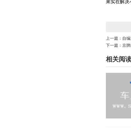
果实在解决
上一篇：
自编
下一篇：
京牌
相关阅