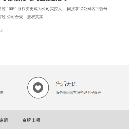
 100% 股权变更成为公司实控人 ，间接获得公司名下靓号
 公司合规、股权真实...
19
京牌
京牌出租
|