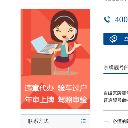
400
京牌靓号
自编京牌靓号
普通靓号命中
一、必懂的
联系方式